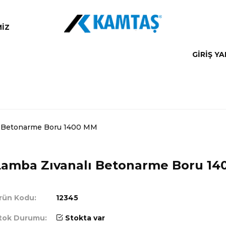
MIZ
GIRIŞ Y
ı Betonarme Boru 1400 MM
Lamba Zıvanalı Betonarme Boru 1
rün Kodu:
12345
tok Durumu:
Stokta var