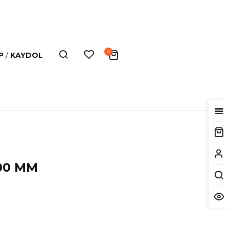
0
AP
/
KAYDOL
400 MM