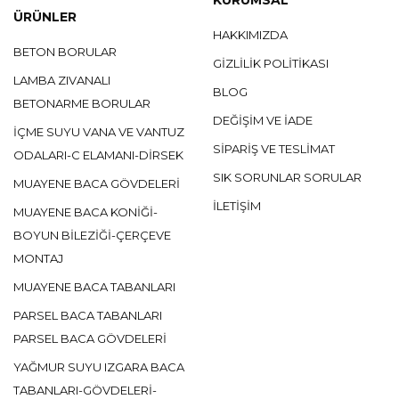
ÜRÜNLER
HAKKIMIZDA
BETON BORULAR
GIZLILIK POLITIKASI
LAMBA ZIVANALI
BLOG
BETONARME BORULAR
DEĞIŞIM VE IADE
İÇME SUYU VANA VE VANTUZ
SIPARIŞ VE TESLIMAT
ODALARI-C ELAMANI-DİRSEK
SIK SORUNLAR SORULAR
MUAYENE BACA GÖVDELERİ
ILETIŞIM
MUAYENE BACA KONİĞİ-
BOYUN BİLEZİĞİ-ÇERÇEVE
MONTAJ
MUAYENE BACA TABANLARI
PARSEL BACA TABANLARI
PARSEL BACA GÖVDELERİ
YAĞMUR SUYU IZGARA BACA
TABANLARI-GÖVDELERİ-