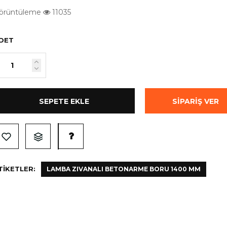
örüntüleme
11035
DET
TIKETLER:
LAMBA ZIVANALI BETONARME BORU 1400 MM