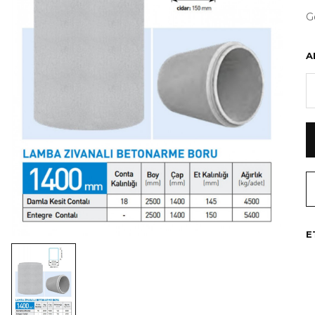
G
A
E