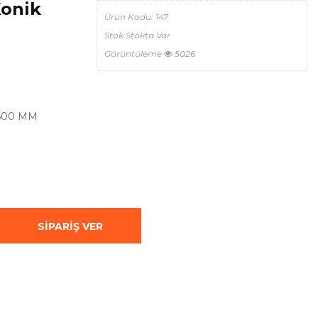
Konik
Ürün Kodu:
147
Stok
Stokta Var
Görüntüleme
5026
 600 MM