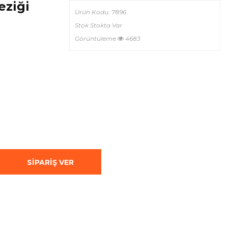
eziği
Ürün Kodu:
7896
Stok
Stokta Var
Görüntüleme
4683