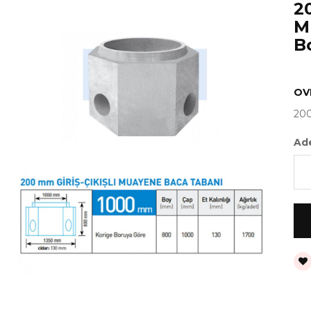
20
M
B
OV
200
Ad