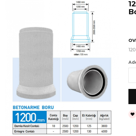
1
B
OV
120
Ad