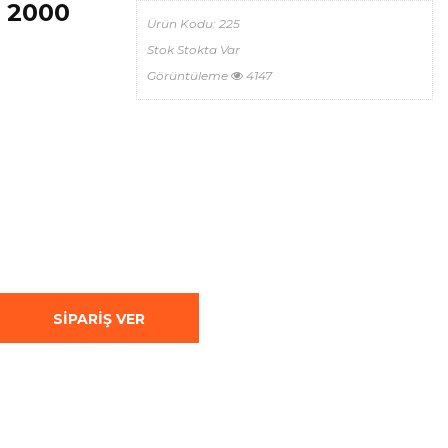
: 2000
Ürün Kodu:
225
Stok
Stokta Var
Görüntüleme
4147