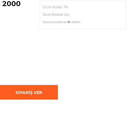
: 2000
Ürün Kodu:
114
Stok
Stokta Var
Görüntüleme
4504